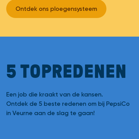
Ontdek ons ploegensysteem
5 TOP­REDENEN
Een job die kraakt van de kansen.
Ontdek de 5 beste redenen om bij PepsiCo
in Veurne aan de slag te gaan!